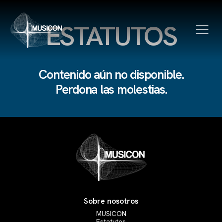
ESTATUTOS
Contenido aún no disponible.
Sobre nosotros
Perdona las molestias.
MUSICON
Estatutos
Contacta con nosotros
Quiénes somos
Junta directiva
Socios
Hazte socio
Proyectos
Sobre nosotros
Noticias
MUSICON
Eventos
Estatutos